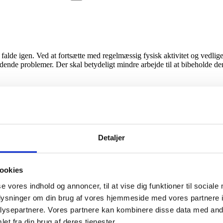
t falde igen. Ved at fortsætte med regelmæssig fysisk aktivitet og vedli
nde problemer. Der skal betydeligt mindre arbejde til at bibeholde den
vestering i kroppens fremtidige sundhed og funktion. Uanset om målet er 
at hjælpe dig tilbage efter en skade, men også for at give dig redskaber
Detaljer
ed smerter, kan du
kontakte
klinikken for gode råd og evt. begynde en 
ookies
se vores indhold og annoncer, til at vise dig funktioner til sociale
Hvis du er klar til at booke en tid, kan du trykke lige
her
oplysninger om din brug af vores hjemmeside med vores partnere i
ysepartnere. Vores partnere kan kombinere disse data med andr
et fra din brug af deres tjenester.