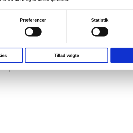
Præferencer
Statistik
et med
*
ies
Tillad valgte