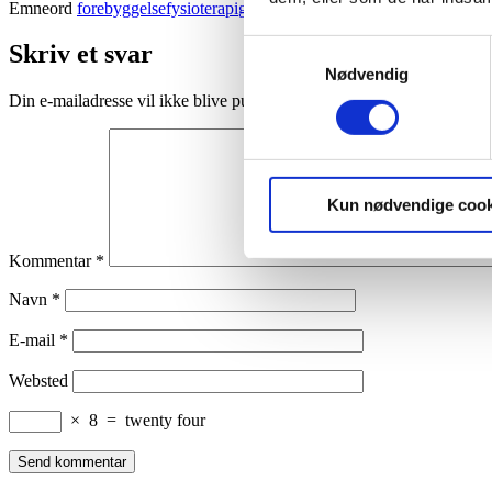
Emneord
forebyggelse
fysioterapi
genoptræning
træning
Samtykkevalg
Skriv et svar
Nødvendig
Din e-mailadresse vil ikke blive publiceret.
Krævede felter er marker
Kun nødvendige cook
Kommentar
*
Navn
*
E-mail
*
Websted
×
8
=
twenty four