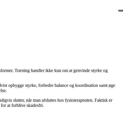
ngsformer. Træning handler ikke kun om at genvinde styrke og
dvist opbygge styrke, forbedre balance og koordination samt øge
lse.
gvis slutter, når man afsluttes hos fysioterapeuten. Faktisk er
or at forblive skadesfri.