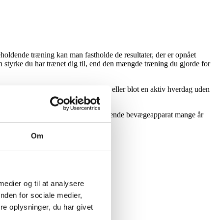
geholdende træning kan man fastholde de resultater, der er opnået
 styrke du har trænet dig til, end den mængde træning du gjorde for
at vende tilbage til arbejde, sport eller blot en aktiv hverdag uden
ne til at bevare et stærkt og velfungerende bevægeapparat mange år
Om
behandlingsplan.
 medier og til at analysere
nden for sociale medier,
e oplysninger, du har givet