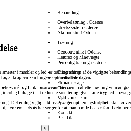
Behandling
Overbelastning i Odense
Idrætsskader i Odense
Akupunktur i Odense
Træning
delse
Genoptræning i Odense
Helbred og håndvægte
Personlig træning i Odense
 smerter i muskler og led, er træning ofte en af de vigtigste behandli
Elitetræning
for, at kroppen kan fungere optimalt i hverdagen.
Firmaaftale
Firmamassage
s behov, mål og funktionsniveau. Gennem målrettet træning vil man gra
Om os
g træning bidrage til at reducere smerter og give større tryghed i bevæge
Mød vores team
ing. Det er dog vigtigt at huske, at genoptræningsforløbet ikke nødvendi
Priser
at, hvor ens indsats her sørger for at man har de bedste forudsætninger f
Kontakt
Bestil tid
X