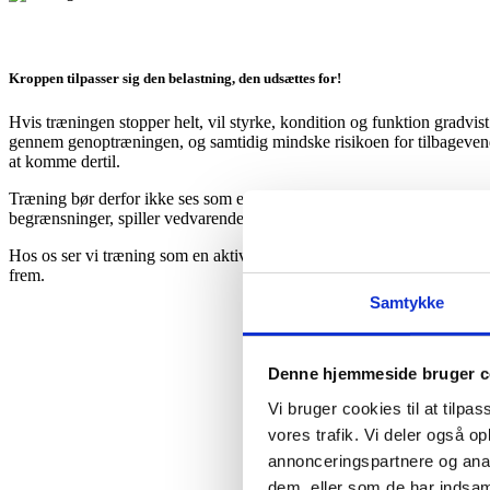
Kroppen tilpasser sig den belastning, den udsættes for!
Hvis træningen stopper helt, vil styrke, kondition og funktion gradvis
gennem genoptræningen, og samtidig mindske risikoen for tilbagevende
at komme dertil.
Træning bør derfor ikke ses som en midlertidig løsning, men som en in
begrænsninger, spiller vedvarende træning en central rolle.
Hos os ser vi træning som en aktiv del af behandlingen, ikke kun for 
frem.
Samtykke
Hvis du døjer m
Denne hjemmeside bruger c
Vi bruger cookies til at tilpas
vores trafik. Vi deler også 
annonceringspartnere og anal
dem, eller som de har indsaml