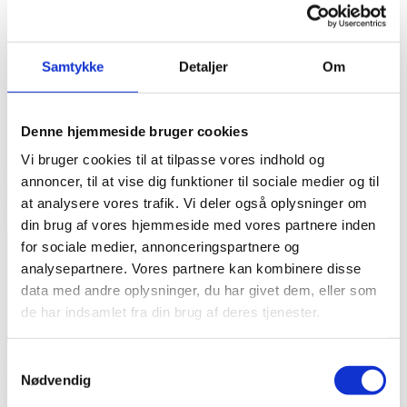
061120 Trigalo_Gravid
træning_035
Samtykke
Detaljer
Om
Skriv et svar
Denne hjemmeside bruger cookies
Vi bruger cookies til at tilpasse vores indhold og
Din e-mailadresse vil ikke blive publiceret.
Krævede felter er
annoncer, til at vise dig funktioner til sociale medier og til
markeret med
*
at analysere vores trafik. Vi deler også oplysninger om
Kommentar
*
din brug af vores hjemmeside med vores partnere inden
for sociale medier, annonceringspartnere og
analysepartnere. Vores partnere kan kombinere disse
data med andre oplysninger, du har givet dem, eller som
de har indsamlet fra din brug af deres tjenester.
Samtykkevalg
Navn
*
Nødvendig
E-mail
*