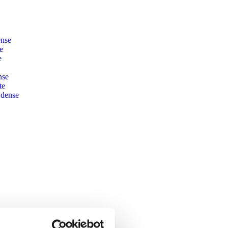
ense
e
e
nse
te
Odense