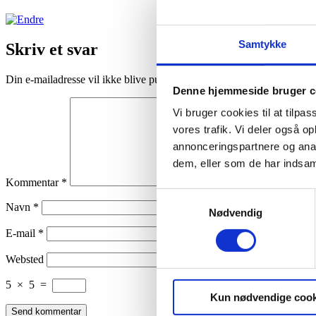
Samtykke
Skriv et svar
Din e-mailadresse vil ikke blive publiceret.
Krævede felter er marker
Denne hjemmeside bruger c
Vi bruger cookies til at tilpas
vores trafik. Vi deler også 
annonceringspartnere og anal
dem, eller som de har indsaml
Kommentar
*
Samtykkevalg
Navn
*
Nødvendig
E-mail
*
Websted
5
×
5
=
Kun nødvendige cook