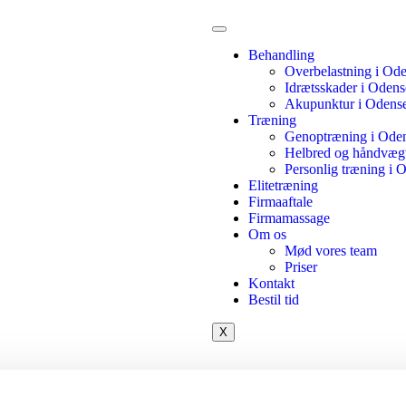
Behandling
Overbelastning i Od
Idrætsskader i Odens
Akupunktur i Odens
Træning
Genoptræning i Ode
Helbred og håndvæg
Personlig træning i 
Elitetræning
Firmaaftale
Firmamassage
Om os
Mød vores team
Priser
Kontakt
Bestil tid
X