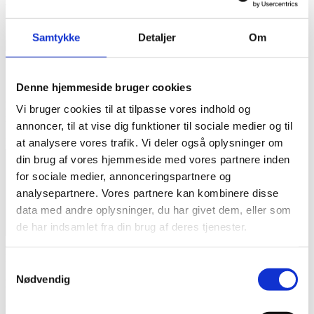
Line fysioterapeut web
Samtykke
Detaljer
Om
Skriv et svar
Denne hjemmeside bruger cookies
Din e-mailadresse vil ikke blive publiceret.
Krævede felter er
Vi bruger cookies til at tilpasse vores indhold og
markeret med
*
annoncer, til at vise dig funktioner til sociale medier og til
Kommentar
*
at analysere vores trafik. Vi deler også oplysninger om
din brug af vores hjemmeside med vores partnere inden
for sociale medier, annonceringspartnere og
analysepartnere. Vores partnere kan kombinere disse
data med andre oplysninger, du har givet dem, eller som
de har indsamlet fra din brug af deres tjenester.
Navn
*
Samtykkevalg
Nødvendig
E-mail
*
Websted