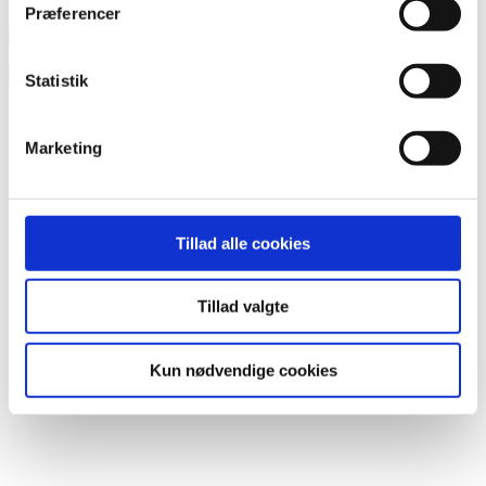
Præferencer
−
2
=
to
Statistik
Åbningstider
Marketing
Mandag: 06.30 – 20.00
Tirsdag: 08.00 – 20:00
Onsdag: 06.30 – 20:00
Torsdag: 08.00 – 20.00
Tillad alle cookies
Fredag: 08.00 – 17.00
Tillad valgte
Menu
Behandling
Personlig træning
Kun nødvendige cookies
Firmaaftale
Om os
Booking