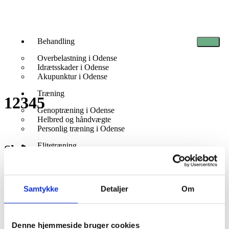
Behandling
Overbelastning i Odense
Idrætsskader i Odense
Akupunktur i Odense
Træning
12345
Genoptræning i Odense
Helbred og håndvægte
Personlig træning i Odense
Elitetræning
Skriv et svar
Firmaaftale
Firmamassage
Din e-mailadresse vil ikke blive publiceret.
Krævede felter er
Om os
markeret med
*
Samtykke
Detaljer
Om
Mød vores team
Kommentar
*
Priser
Kontakt
Denne hjemmeside bruger cookies
Bestil tid