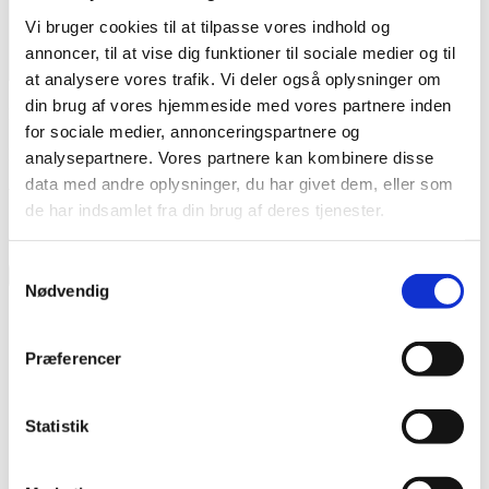
Vi bruger cookies til at tilpasse vores indhold og
annoncer, til at vise dig funktioner til sociale medier og til
X
at analysere vores trafik. Vi deler også oplysninger om
din brug af vores hjemmeside med vores partnere inden
Navn
*
for sociale medier, annonceringspartnere og
E-mail
*
analysepartnere. Vores partnere kan kombinere disse
data med andre oplysninger, du har givet dem, eller som
Websted
de har indsamlet fra din brug af deres tjenester.
3
×
6
=
Samtykkevalg
Nødvendig
Åbningstider
Præferencer
Mandag: 06.30 – 20.00
Tirsdag: 08.00 – 20:00
Onsdag: 06.30 – 20:00
Statistik
Torsdag: 08.00 – 20.00
Fredag: 08.00 – 17.00