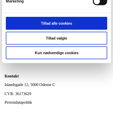
Marketing
Menu
Behandling
Personlig træning
Firmaaftale
Tillad alle cookies
Om os
Booking
Tillad valgte
Kun nødvendige cookies
Kontakt
Islandsgade 12, 5000 Odense C
mail@trigalofys.dk
CVR: 36173629
Persondatapolitik