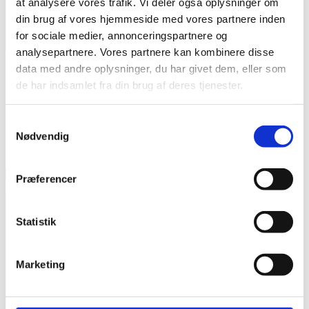
at analysere vores trafik. Vi deler også oplysninger om
din brug af vores hjemmeside med vores partnere inden
for sociale medier, annonceringspartnere og
X
analysepartnere. Vores partnere kan kombinere disse
data med andre oplysninger, du har givet dem, eller som
Navn
*
de har indsamlet fra din brug af deres tjenester.
E-mail
*
Samtykkevalg
Websted
Nødvendig
syv
−
=
tre
Præferencer
Åbningstider
Menu
Statistik
Mandag: 06.30 – 20.00
Behandling
Tirsdag: 08.00 – 20:00
Personlig
Onsdag: 06.30 – 20:00
træning
Marketing
Torsdag: 08.00 – 20.00
Firmaaftale
Fredag: 08.00 – 17.00
Om os
Booking