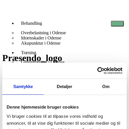
Behandling
Overbelastning i Odense
Idrætsskader i Odense
Akupunktur i Odense
Træning
Præsendo_logo
Genoptræning i Odense
Helbred og håndvægte
Personlig træning i Odense
Elitetræning
Skriv et svar
Samtykke
Detaljer
Om
Firmaaftale
Firmamassage
Din e-mailadresse vil ikke blive publiceret.
Krævede felter er
Om os
markeret med
*
Denne hjemmeside bruger cookies
Mød vores team
Kommentar
*
Priser
Vi bruger cookies til at tilpasse vores indhold og
Kontakt
annoncer, til at vise dig funktioner til sociale medier og til
Bestil tid