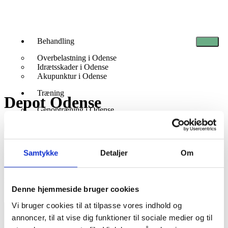
Behandling
Overbelastning i Odense
Idrætsskader i Odense
Akupunktur i Odense
Træning
Depot Odense
Genoptræning i Odense
Helbred og håndvægte
Personlig træning i Odense
Elitetræning
Skriv et svar
Samtykke
Detaljer
Om
Firmaaftale
Firmamassage
Din e-mailadresse vil ikke blive publiceret.
Krævede felter er
Om os
markeret med
*
Denne hjemmeside bruger cookies
Mød vores team
Kommentar
*
Priser
Vi bruger cookies til at tilpasse vores indhold og
Kontakt
annoncer, til at vise dig funktioner til sociale medier og til
Bestil tid