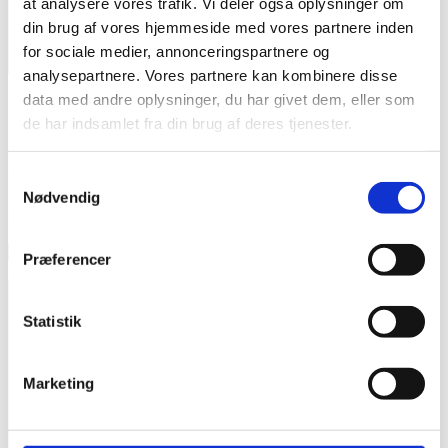
at analysere vores trafik. Vi deler også oplysninger om
din brug af vores hjemmeside med vores partnere inden
for sociale medier, annonceringspartnere og
X
analysepartnere. Vores partnere kan kombinere disse
data med andre oplysninger, du har givet dem, eller som
Navn
*
de har indsamlet fra din brug af deres tjenester.
E-mail
*
Samtykkevalg
Websted
Nødvendig
seks
×
=
12
Præferencer
Åbningstider
Menu
Statistik
Mandag: 06.30 – 20.00
Behandling
Tirsdag: 08.00 – 20:00
Personlig
Onsdag: 06.30 – 20:00
træning
Marketing
Torsdag: 08.00 – 20.00
Firmaaftale
Fredag: 08.00 – 17.00
Om os
Booking