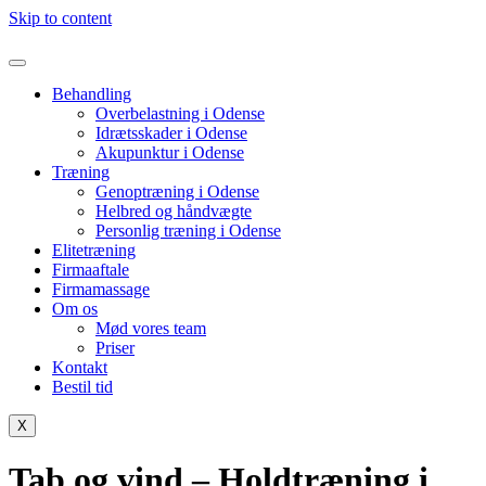
Skip to content
Behandling
Overbelastning i Odense
Idrætsskader i Odense
Akupunktur i Odense
Træning
Genoptræning i Odense
Helbred og håndvægte
Personlig træning i Odense
Elitetræning
Firmaaftale
Firmamassage
Om os
Mød vores team
Priser
Kontakt
Bestil tid
X
Tab og vind – Holdtræning i