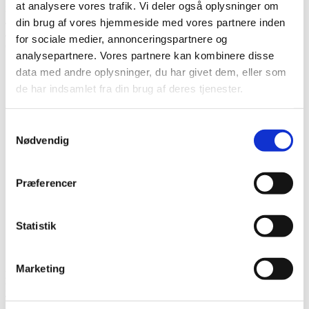
at analysere vores trafik. Vi deler også oplysninger om
ikke tage sko på uden at holde en pause. Nu er jeg fri for medicin.
Jeg kan i dag løbe og cykle og meget andet uden problemer.
din brug af vores hjemmeside med vores partnere inden
Jeg har ved hjælp fra din træning og samtaler ude i Vivo tabt
for sociale medier, annonceringspartnere og
omkring 20 kg.
🙏🏼
👍🏼
analysepartnere. Vores partnere kan kombinere disse
data med andre oplysninger, du har givet dem, eller som
de har indsamlet fra din brug af deres tjenester.
Samtykkevalg
Nødvendig
Præferencer
Statistik
Marketing
Karen
: Har i forløbet tabt 25 kg. Mere overskud glæde og energi i
hverdagen. Færre fysiske gener i hverdagen.
Tager langt færre smertestillende end tidligere.