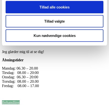
Det har været helt fantastisk.
Tillad alle cookies
Du binder dig for 3 måneder ad gangen (2/1 til 31/3)
Minimum 6 deltagere før det bliver aktuelt, maksimum 15 deltagere.
Tillad valgte
PRIS: 480,- pr. måned (1440,- for hele perioden)
Mulighed for tilskud fra sygesikringen “Danmark” (kræver
fremmøde!)
Kun nødvendige cookies
Hvis det lyder interessant, kontakt da Kevin på telefon 91559575
eller mail@trigalofys.dk
Jeg glæder mig til at se dig!
Åbningstider
Mandag: 06.30 – 20.00
Tirsdag: 08.00 – 20:00
Onsdag: 06.30 – 20:00
Torsdag: 08.00 – 20.00
Fredag: 08.00 – 17.00
Menu
Behandling
Personlig træning