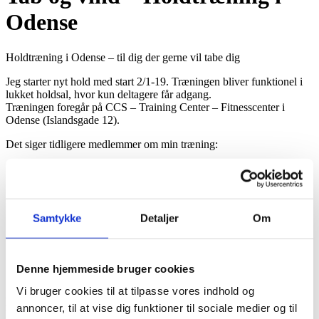
Odense
Holdtræning i Odense – til dig der gerne vil tabe dig
Jeg starter nyt hold med start 2/1-19. Træningen bliver funktionel i
lukket holdsal, hvor kun deltagere får adgang.
Træningen foregår på CCS – Training Center – Fitnesscenter i
Odense (Islandsgade 12).
Det siger tidligere medlemmer om min træning:
Indhold:
🏋️
2 holdtræninger onsdag og fredag fra 12.00 til 13.00
🏋️
1 månedlig vejning med fedtprocent, muskelmasse mv.
Samtykke
Detaljer
Om
🏋️
1 fællesmøde månedligt (sammen med vejning), hvor vi drøfter
udfordringer, træningsdosering mv.
🏋️
Fri support på telefon og mail fra 7-19
Denne hjemmeside bruger cookies
🏋️
Lukket facebookgruppe
Vi bruger cookies til at tilpasse vores indhold og
Mie
: Træningen på holdet har ændret mit liv! inden jeg startede på
annoncer, til at vise dig funktioner til sociale medier og til
holdet kunne jeg ikke gå ned for at handle, cykle og kunne nærmest